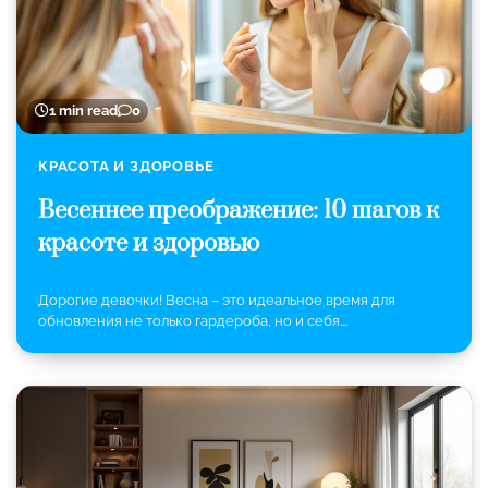
1 min read
0
КРАСОТА И ЗДОРОВЬЕ
Весеннее преображение: 10 шагов к
красоте и здоровью
Дорогие девочки! Весна – это идеальное время для
обновления не только гардероба, но и себя.…