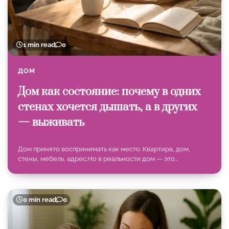
1 min read
0
ДОМ
Дом как состояние: почему в одних
стенах хочется дышать, а в других
— выживать
Дом принято воспринимать как место. Квартира, дом,
стены, мебель, адрес.Но в реальности дом — это…
0 min read
0