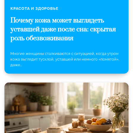
КРАСОТА И ЗДОРОВЬЕ
Почему кожа может выглядеть
уставшей даже после сна: скрытая
роль обезвоживания
Многие женщины сталкиваются с ситуацией, когда утром
кожа выглядит тусклой, уставшей или немного «помятой»,
даже…